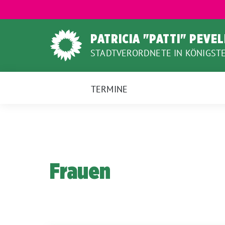
Weiter
zum
Inhalt
PATRICIA "PATTI" PEVE
STADTVERORDNETE IN KÖNIGSTE
TERMINE
Frauen